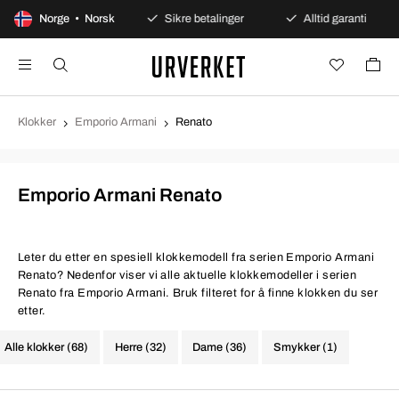
 dagers åpent kjøp
Norge • Norsk
Sikre betalinger
Alltid garanti
Klokker
Emporio Armani
Renato
Emporio Armani Renato
Leter du etter en spesiell klokkemodell fra serien Emporio Armani
Renato? Nedenfor viser vi alle aktuelle klokkemodeller i serien
Renato fra Emporio Armani. Bruk filteret for å finne klokken du ser
etter.
Alle klokker (68)
Herre (32)
Dame (36)
Smykker (1)