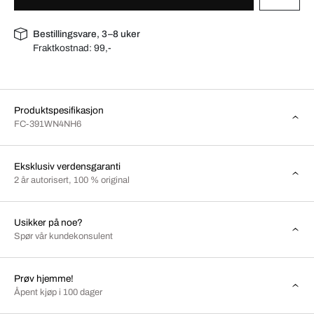
Bestillingsvare, 3–8 uker
Fraktkostnad:
99,-
Produktspesifikasjon
FC-391WN4NH6
Eksklusiv verdensgaranti
2 år autorisert, 100 % original
Usikker på noe?
Spør vår kundekonsulent
Prøv hjemme!
Åpent kjøp i 100 dager