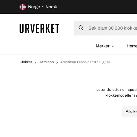
Norge • Norsk
Merker
Herr
Klokker
Hamilton
American Classic PSR Digital
Leter du etter en spes
klokkemodeller i 
Alle k