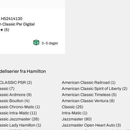
n H52414130
 Classic Psr Digital
(5)
3–5 dager
ellserier fra Hamilton
CLASSIC PSR
(2)
American Classic Railroad
(1)
assic
(7)
American Classic Spirit of Liberty
(2)
assic Ardmore
(9)
American Classic Timeless
(5)
assic Boulton
(4)
American Classic Ventura
(8)
assic Chrono-Matic
(1)
Classic
(25)
ssic Intra-Matic
(11)
Intra-Matic
(1)
assic Jazzmaster
(26)
Jazzmaster
(80)
assic Lady Hamilton
(1)
Jazzmaster Open Heart Auto
(3)