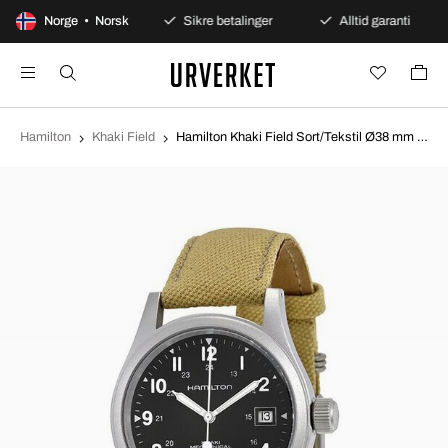
0 dagers åpent kjøp
Norge • Norsk
Sikre betalinger
Alltid garanti
Hamilton
Khaki Field
Hamilton Khaki Field Sort/Tekstil Ø38 mm H69439933