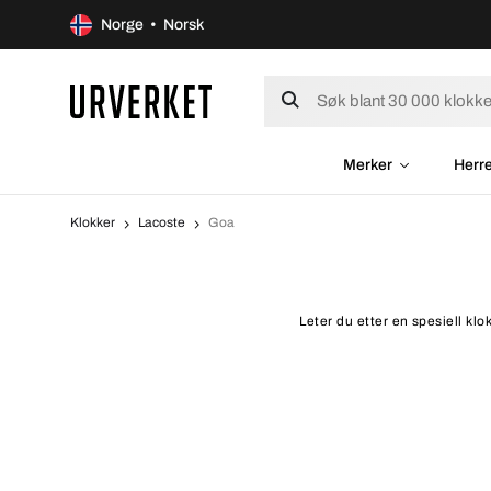
Norge • Norsk
Merker
Herr
Klokker
Lacoste
Goa
Leter du etter en spesiell kl