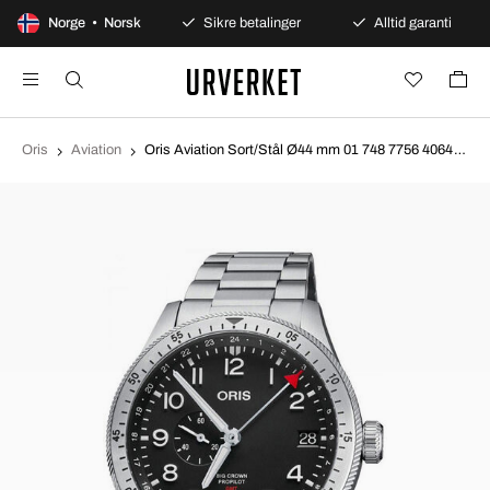
0 dagers åpent kjøp
Norge • Norsk
Sikre betalinger
Alltid garanti
Oris
Aviation
Oris Aviation Sort/Stål Ø44 mm 01 748 7756 4064-07 8 22 08