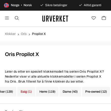
dagers åpent kjøp
Norge • Norsk
Sikre betalinger
Alltid garanti
Klokker
Oris
Propilot X
Oris Propilot X
Leter du etter en spesiell klokkemodell fra serien Oris Propilot X?
Nedenfor viser vi alle aktuelle klokkemodeller i serien Propilot X
fra Oris. Bruk filteret for å finne klokken du ser etter.
kker (139)
Salg (1)
Herre (119)
Dame (40)
Pre-owned (12)