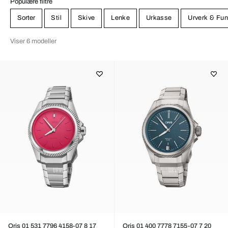
Populære filtre
Sorter
Stil
Skive
Lenke
Urkasse
Urverk & Fun
Viser 6 modeller
Oris 01 531 7796 4158-07 8 17
Oris 01 400 7778 7155-07 7 20