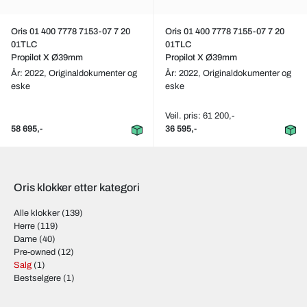
Oris 01 400 7778 7153-07 7 20
Oris 01 400 7778 7155-07 7 20
01TLC
01TLC
Propilot X Ø39mm
Propilot X Ø39mm
År: 2022,
Originaldokumenter og
År: 2022,
Originaldokumenter og
eske
eske
Veil. pris: 61 200,-
58 695,-
36 595,-
Oris klokker etter kategori
Alle klokker
(139)
Herre
(119)
Dame
(40)
Pre-owned
(12)
Salg
(1)
Bestselgere
(1)