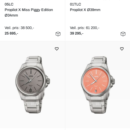
05LC
01TLC
Propilot X Miss Piggy Edition
Propilot X Ø39mm
Ø34mm
Veil. pris: 38 500,-
Veil. pris: 61 200,-
25 695,-
39 295,-