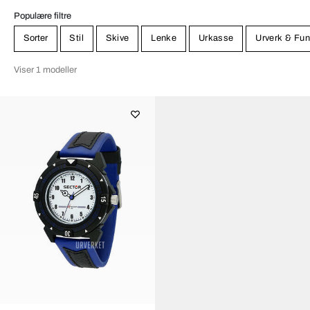
Populære filtre
Sorter
Stil
Skive
Lenke
Urkasse
Urverk & Fun
Viser 1 modeller