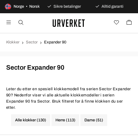
agers åpent kjøp
Norge • Norsk
Sikre betalinger
Alltid garanti
Klokker
Sector
Expander 90
Sector Expander 90
Leter du etter en spesiell klokkemodell fra serien Sector Expander
90? Nedenfor viser vi alle aktuelle klokkemodeller i serien
Expander 90 fra Sector. Bruk filteret for å finne klokken du ser
etter.
Alle klokker (130)
Herre (113)
Dame (51)