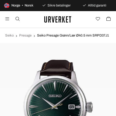
0 dagers åpent kjøp
Norge • Norsk
Sikre betalinger
Alltid garanti
Seiko
Presage
Seiko Presage Grønn/Lær Ø40.5 mm SRPD37J1