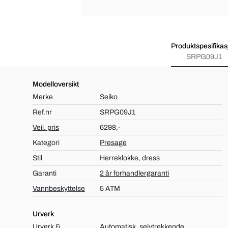
Produktspesifikas
SRPG09J1
Modelloversikt
Merke
Seiko
Ref.nr
SRPG09J1
Veil. pris
6298,-
Kategori
Presage
Stil
Herreklokke, dress
Garanti
2 år forhandlergaranti
Vannbeskyttelse
5 ATM
Urverk
Urverk &
Automatisk, selvtrekkende