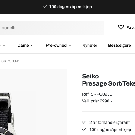
100 dagers åpent kjøp
Favo
e
Dame
Pre-owned
Nyheter
Bestselgere
mm SRPG09J1
Seiko
Presage Sort/Tek
Ref: SRPG09J1
Veil. pris: 6298,-
2 år forhandlergaranti
100 dagers åpent kjøp