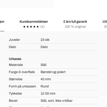
jon
Kundeanmeldelser
2 års full garanti
100
(4)
100 % original
E
Juveler
23 stk
Dato
Dato
Urkasse
Materiale
Stål
Farge & overflate
Børstet og polert
Størrelse
40 mm
Form på urkassen
Rund
Tykkelse
12.00 mm
Bezel
Stål, sort, ikke vridbar