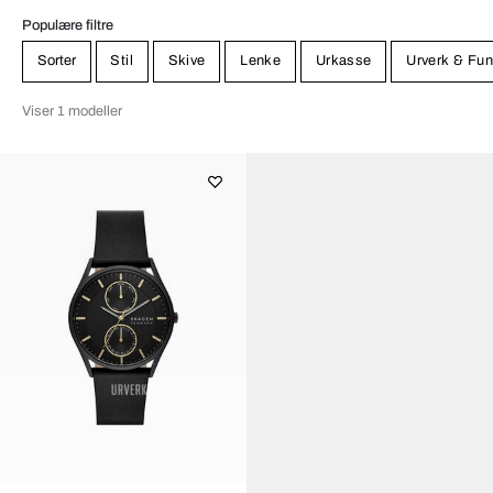
Populære filtre
Sorter
Stil
Skive
Lenke
Urkasse
Urverk & Fun
Viser 1 modeller