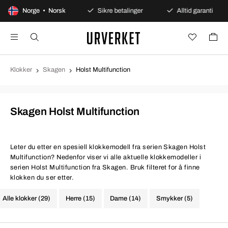
0 dagers åpent kjøp
Norge • Norsk
Sikre betalinger
Alltid garanti
Klokker
Skagen
Holst Multifunction
Skagen Holst Multifunction
Leter du etter en spesiell klokkemodell fra serien Skagen Holst
Multifunction? Nedenfor viser vi alle aktuelle klokkemodeller i
serien Holst Multifunction fra Skagen. Bruk filteret for å finne
klokken du ser etter.
Alle klokker (29)
Herre (15)
Dame (14)
Smykker (5)