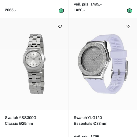
Veil. pris: 1495,-
2065,-
1420,-
Swatch YSS300G
Swatch YLG140
Classic Ø25mm
Essentials Ø33mm
Veil. pris: 1795,-