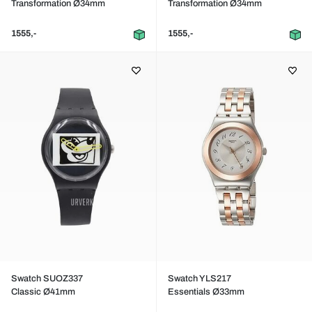
Transformation Ø34mm
Transformation Ø34mm
1555,-
1555,-
Swatch SUOZ337
Swatch YLS217
Classic Ø41mm
Essentials Ø33mm