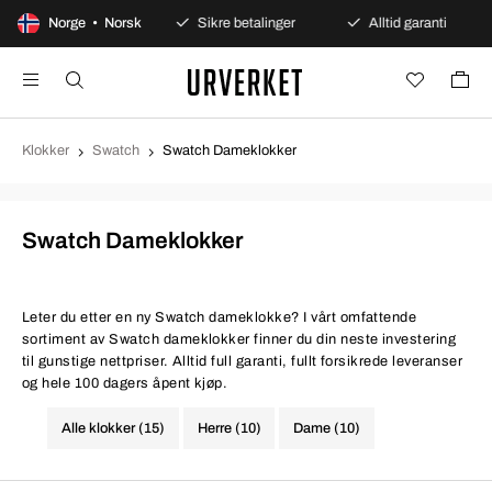
agers åpent kjøp
Norge • Norsk
Sikre betalinger
Alltid garanti
Klokker
Swatch
Swatch Dameklokker
Swatch Dameklokker
Leter du etter en ny Swatch dameklokke? I vårt omfattende
sortiment av Swatch dameklokker finner du din neste investering
til gunstige nettpriser. Alltid full garanti, fullt forsikrede leveranser
og hele 100 dagers åpent kjøp.
Alle klokker (15)
Herre (10)
Dame (10)