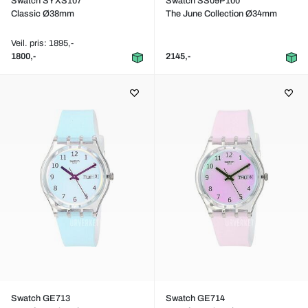
Swatch SYXS107
Swatch SS09P100
Classic Ø38mm
The June Collection Ø34mm
Veil. pris: 1895,-
1800,-
2145,-
Swatch GE713
Swatch GE714