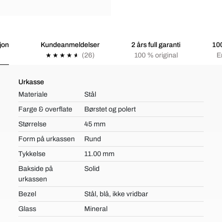
jon
Kundeanmeldelser
2 års full garanti
100
(26)
100 % original
E
Urkasse
Materiale
Stål
Farge & overflate
Børstet og polert
Størrelse
45 mm
Form på urkassen
Rund
Tykkelse
11.00 mm
Bakside på
Solid
urkassen
Bezel
Stål, blå, ikke vridbar
Glass
Mineral