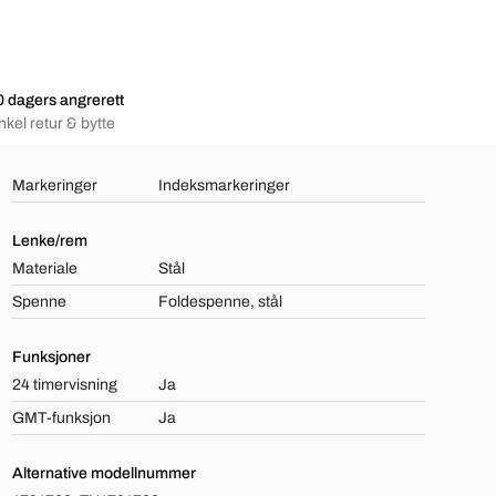
 dagers angrerett
nkel retur & bytte
Markeringer
Indeksmarkeringer
Lenke/rem
Materiale
Stål
Spenne
Foldespenne, stål
Funksjoner
24 timervisning
Ja
GMT-funksjon
Ja
Alternative modellnummer