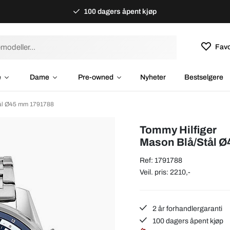
100 dagers åpent kjøp
Favo
e
Dame
Pre-owned
Nyheter
Bestselgere
tål Ø45 mm 1791788
Tommy Hilfiger
Mason Blå/Stål 
Ref: 1791788
Veil. pris: 2210,-
2 år forhandlergaranti
100 dagers åpent kjøp