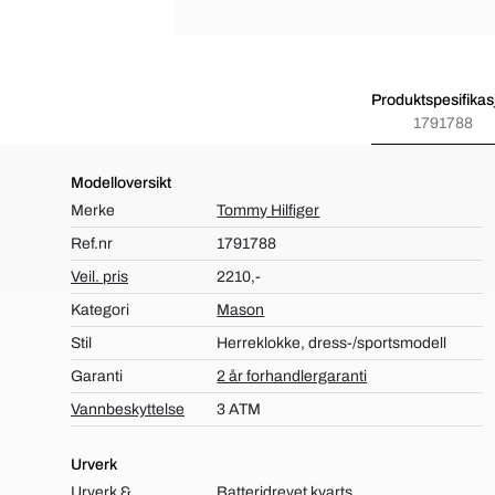
Produktspesifikas
1791788
Modelloversikt
Merke
Tommy Hilfiger
Ref.nr
1791788
Veil. pris
2210,-
Kategori
Mason
Stil
Herreklokke, dress-/sportsmodell
Garanti
2 år forhandlergaranti
Vannbeskyttelse
3 ATM
Urverk
Urverk &
Batteridrevet kvarts