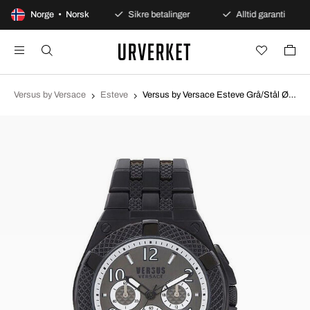
0 dagers åpent kjøp
Norge • Norsk
Sikre betalinger
Alltid garanti
Versus by Versace
Esteve
Versus by Versace Esteve Grå/Stål Ø46 mm VSPEW0419