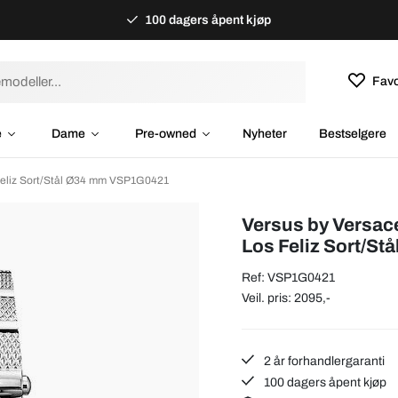
100 dagers åpent kjøp
Favo
e
Dame
Pre-owned
Nyheter
Bestselgere
Feliz Sort/Stål Ø34 mm VSP1G0421
Versus by Versac
Los Feliz Sort/St
Ref: VSP1G0421
Veil. pris: 2095,-
2 år forhandlergaranti
100 dagers åpent kjøp