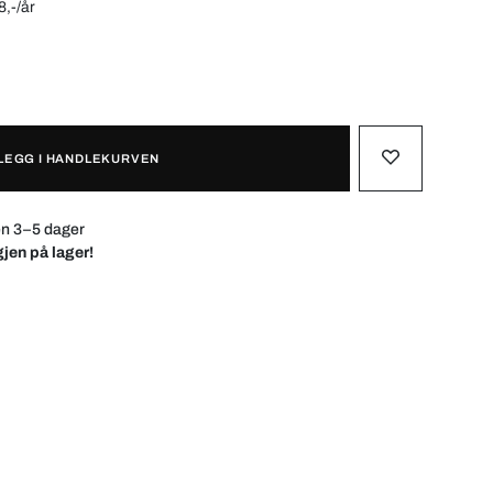
8,-/år
LEGG I HANDLEKURVEN
en 3–5 dager
gjen på lager!