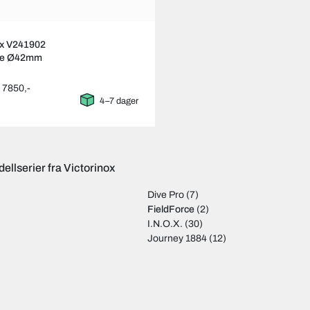
ox V241902
rce Ø42mm
: 7850,-
4–7 dager
ellserier fra Victorinox
Dive Pro
(7)
FieldForce
(2)
I.N.O.X.
(30)
Journey 1884
(12)