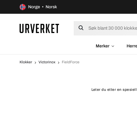
Norge • Norsk
Merker
Herr
Klokker
Victorinox
FieldForce
Leter du etter en spesiel