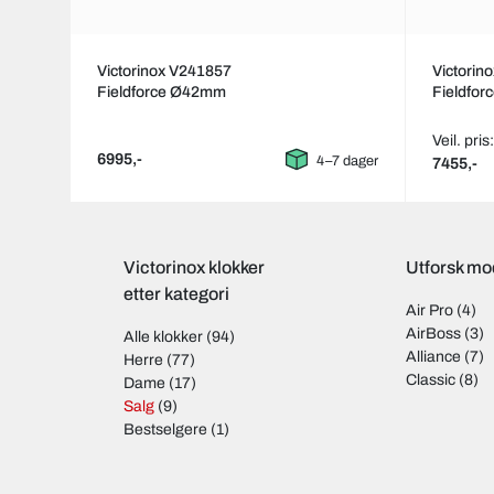
Victorinox V241857
Victorin
Fieldforce Ø42mm
Fieldfo
Veil. pris
6995,-
4–7 dager
7455,-
Victorinox klokker
Utforsk mod
etter kategori
Air Pro
(4)
AirBoss
(3)
Alle klokker
(94)
Alliance
(7)
Herre
(77)
Classic
(8)
Dame
(17)
Salg
(9)
Bestselgere
(1)