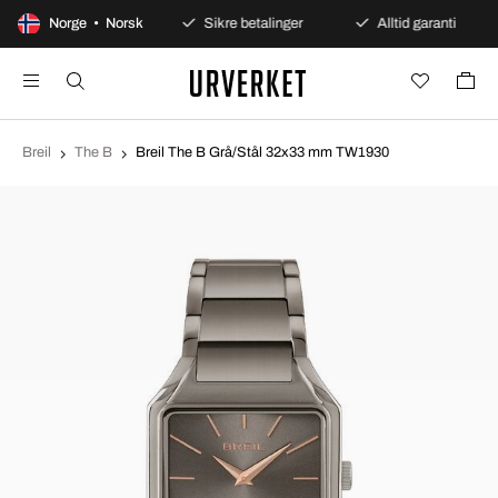
0 dagers åpent kjøp
Norge • Norsk
Sikre betalinger
Alltid garanti
Breil
The B
Breil The B Grå/Stål 32x33 mm TW1930