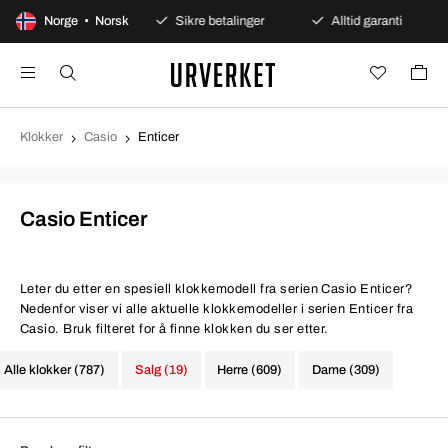
gers åpent kjøp
Norge • Norsk
Sikre betalinger
Alltid garanti
Klokker
Casio
Enticer
Casio Enticer
Leter du etter en spesiell klokkemodell fra serien Casio Enticer?
Nedenfor viser vi alle aktuelle klokkemodeller i serien Enticer fra
Casio. Bruk filteret for å finne klokken du ser etter.
Alle klokker (787)
Salg (19)
Herre (609)
Dame (309)