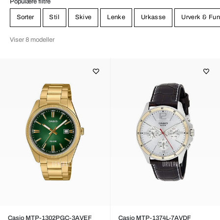
Populære filtre
Sorter
Stil
Skive
Lenke
Urkasse
Urverk & Fun
Viser 8 modeller
Casio MTP-1302PGC-3AVEF
Casio MTP-1374L-7AVDF