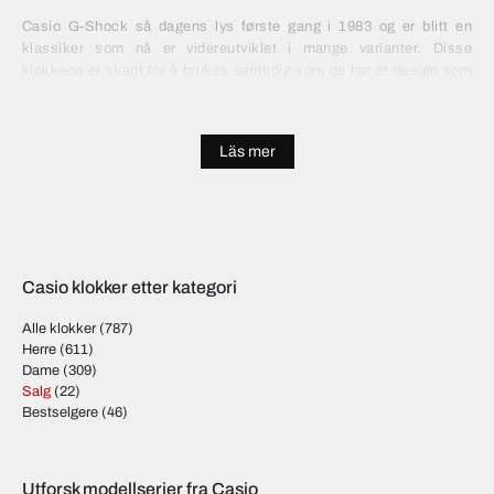
Casio G-Shock så dagens lys første gang i 1983 og er blitt en
klassiker som nå er videreutviklet i mange varianter. Disse
klokkene er skapt for å brukes samtidig som de har et design som
appellerer til de tøffeste blant oss. Modellene i serien Mudmaster
er for eksempel bygget spesielt for å motstå sand og støv, perfekt
for deg som jobber i et utfordrende miljø. Steel-serien gir deg
Läs mer
ekstrem slitestyrke og et design som også passer til dress.
Classic modellene tar opp tråden fra det opprinnelige designet og
er perfekt for deg som elsker det originale G-shock uttrykket, men
ønsker en oppdatert versjon.
Casio klokker etter kategori
Alle klokker
(787)
Herre
(611)
Dame
(309)
Salg
(22)
Bestselgere
(46)
Utforsk modellserier fra Casio