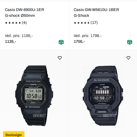
Casio DW-6900U-1ER
Casio GW-M5610U-1BER
G-shock Ø50mm
G-Shock
(4)
(17)
Veil. pris: 1195,-
Veil. pris: 1798,-
1135,-
1705,-
Bestselger