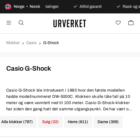
Norge • Norsk
Sikre betalinger
Alltid garanti
Rask og sikker lev
Klokker
Casio
G-Shock
Casio G-Shock
Casio G-Shock
ble introdusert i 1983 hvor den første modellen
hadde modellnummeret DW-5000C. Klokken skulle tåle fall på 10
meter og være vanntett ned til 100 meter. Casio G-Shock-klokker
har siden den gang hatt det samme utgangspunkt. De har vært og
fortsatt er svært støtsikre, vanntette til minst 100 meter (normalt i
dag er 200 meter), og har en tidtakingsfunksjon. Klokken er en
Alle klokker (787)
Salg (22)
Herre (611)
Dame (309)
favoritt blant mange politistyrker, brannvesen og militære verden
over. Under den militære operasjonen i Mogadishu, Somalia, (som