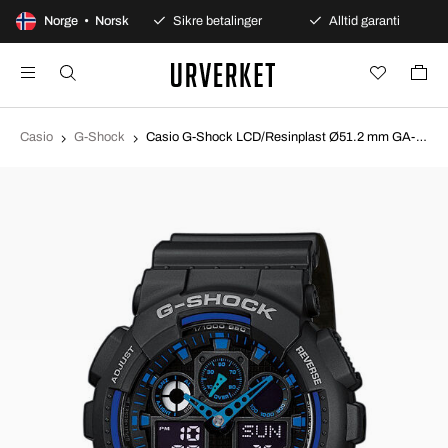
dagers åpent kjøp
Norge • Norsk
Sikre betalinger
Alltid garanti
Casio
G-Shock
Casio G-Shock LCD/Resinplast Ø51.2 mm GA-100-1A2ER