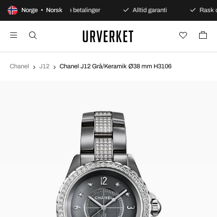
ent kjøp
Norge • Norsk
Sikre betalinger
Alltid garanti
Rask og
Chanel
J12
Chanel J12 Grå/Keramik Ø38 mm H3106