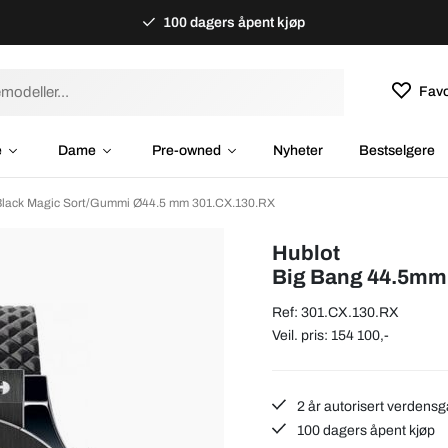
100 dagers åpent kjøp
Favo
e
Dame
Pre-owned
Nyheter
Bestselgere
Black Magic Sort/Gummi Ø44.5 mm 301.CX.130.RX
Hublot
Big Bang 44.5mm
Ref: 301.CX.130.RX
Veil. pris: 154 100,-
2 år autorisert verdensg
100 dagers åpent kjøp