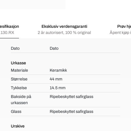
sifikasjon
Eksklusiv verdensgaranti
Prøv h
.130.RX
2 år autorisert, 100 % original
Åpent kjøp 
Dato
Dato
Urkasse
Materiale
Keramikk
Størrelse
44 mm
Tykkelse
14.5 mm
Bakside på
Ripebeskyttet safirglass
urkassen
Glass
Ripebeskyttet safirglass
Urskive