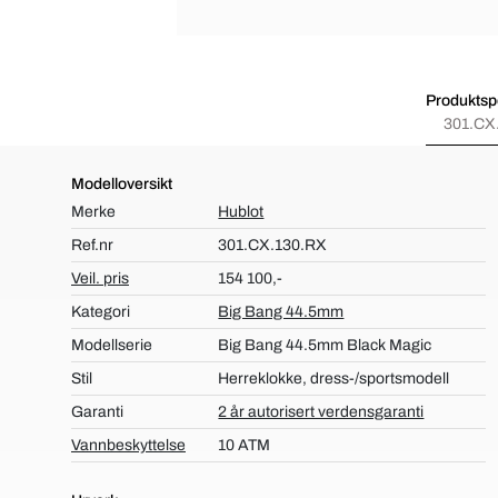
Produktspe
301.CX
Modelloversikt
Merke
Hublot
Ref.nr
301.CX.130.RX
Veil. pris
154 100,-
Kategori
Big Bang 44.5mm
Modellserie
Big Bang 44.5mm Black Magic
Stil
Herreklokke, dress-/sportsmodell
Garanti
2 år autorisert verdensgaranti
Vannbeskyttelse
10 ATM