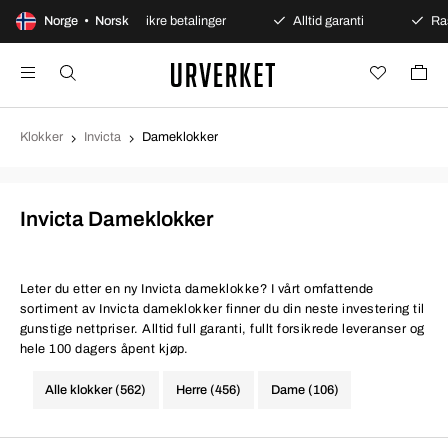
 kjøp
Norge • Norsk
Sikre betalinger
Alltid garanti
Rask og sik
Klokker
Invicta
Dameklokker
Invicta Dameklokker
Leter du etter en ny Invicta dameklokke? I vårt omfattende
sortiment av Invicta dameklokker finner du din neste investering til
gunstige nettpriser. Alltid full garanti, fullt forsikrede leveranser og
hele 100 dagers åpent kjøp.
Alle klokker (562)
Herre (456)
Dame (106)