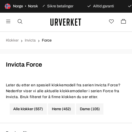
 åpent kjøp
Norge • Norsk
Sikre betalinger
Alltid garanti
Rask
Klokker
Invicta
Force
Invicta Force
Leter du etter en spesiell klokkemodell fra serien Invicta Force?
Nedenfor viser vi alle aktuelle klokkemodeller i serien Force fra
Invicta. Bruk filteret for å finne klokken du ser etter.
Alle klokker (557)
Herre (452)
Dame (105)