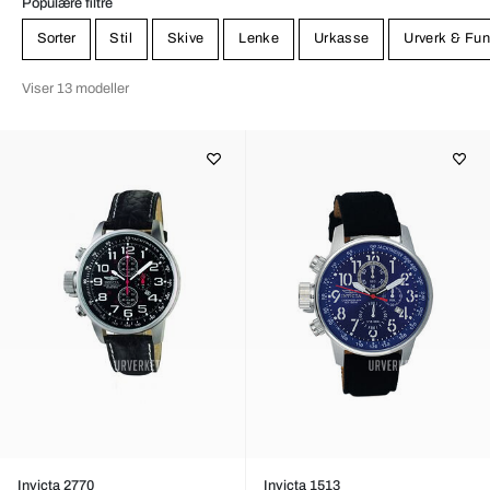
Populære filtre
Sorter
Stil
Skive
Lenke
Urkasse
Urverk & Fun
Viser 13 modeller
Invicta 2770
Invicta 1513