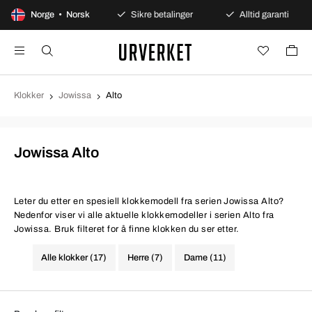
0 dagers åpent kjøp
Norge • Norsk
Sikre betalinger
Alltid garanti
Klokker
Jowissa
Alto
Jowissa Alto
Leter du etter en spesiell klokkemodell fra serien Jowissa Alto?
Nedenfor viser vi alle aktuelle klokkemodeller i serien Alto fra
Jowissa. Bruk filteret for å finne klokken du ser etter.
Alle klokker (17)
Herre (7)
Dame (11)