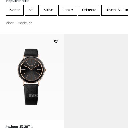
Populære filtre
Sorter
Stil
Skive
Lenke
Urkasse
Urverk & Fun
Viser 1 modeller
Jowissa J5.387.L