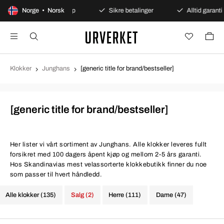
100 dagers åpent kjøp
Norge • Norsk
Sikre betalinger
Alltid garanti
Klokker
Junghans
[generic title for brand/bestseller]
[generic title for brand/bestseller]
Her lister vi vårt sortiment av Junghans. Alle klokker leveres fullt
forsikret med 100 dagers åpent kjøp og mellom 2-5 års garanti.
Hos Skandinavias mest velassorterte klokkebutikk finner du noe
som passer til hvert håndledd.
Alle klokker (135)
Salg (2)
Herre (111)
Dame (47)