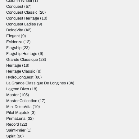
Column Wheel
(1)
Conquest
(57)
Conquest Classic
(20)
Conquest Heritage
(10)
Conquest Ladies
(9)
DolceVita
(42)
Elegant
(9)
Evidenza
(12)
Flagship
(23)
Flagship Heritage
(9)
Grande Classique
(28)
Heritage
(16)
Heritage Classic
(6)
HydroConquest
(66)
La Grande Classique De Longines
(34)
Legend Diver
(18)
Master
(105)
Master Collection
(17)
Mini DolceVita
(10)
Pilot Majetek
(3)
PrimaLuna
(32)
Record
(22)
Saint-Imier
(1)
Spirit
(26)