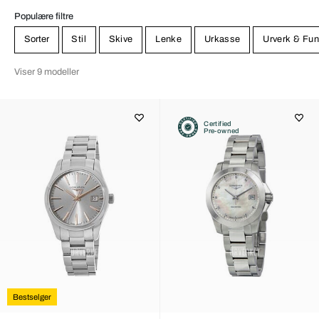
Populære filtre
Sorter
Stil
Skive
Lenke
Urkasse
Urverk & Fun
Viser 9 modeller
Certified
Pre-owned
Bestselger