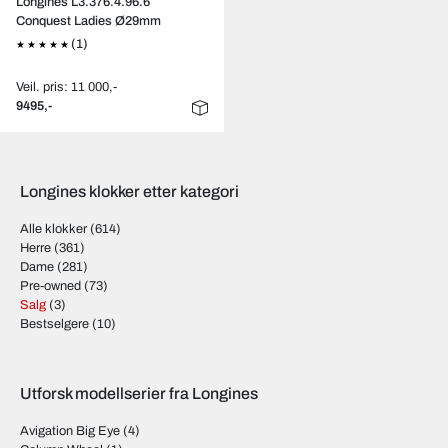
Longines L3.376.4.96.6
Conquest Ladies Ø29mm
(1)
Veil. pris: 11 000,-
9495,-
Longines klokker etter kategori
Alle klokker
(614)
Herre
(361)
Dame
(281)
Pre-owned
(73)
Salg
(3)
Bestselgere
(10)
Utforsk modellserier fra Longines
Avigation Big Eye
(4)