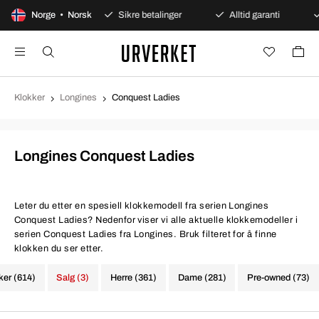
rs åpent kjøp
Norge • Norsk
Sikre betalinger
Alltid garanti
Ra
Klokker
Longines
Conquest Ladies
Longines Conquest Ladies
Leter du etter en spesiell klokkemodell fra serien Longines
Conquest Ladies? Nedenfor viser vi alle aktuelle klokkemodeller i
serien Conquest Ladies fra Longines. Bruk filteret for å finne
klokken du ser etter.
ker (614)
Salg (3)
Herre (361)
Dame (281)
Pre-owned (73)