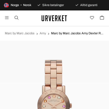
 dagers åpent kjøp
Norge • Norsk
Sikre betalinger
Alltid garanti
Marc by Marc Jacobs
Amy
Marc by Marc Jacobs Amy Dexter Rosegullfarget/Rose-gulltonet stål Ø28 mm MBM3219