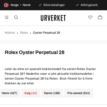
dagers åpent kjøp
Norge • Norsk
Sikre betalinger
Alltid garanti
Klokker
Rolex
Oyster Perpetual 28
Rolex Oyster Perpetual 28
Leter du etter en spesiell klokkemodell fra serien Rolex Oyster
Perpetual 28? Nedenfor viser vi alle aktuelle klokkemodeller i
serien Oyster Perpetual 28 fra Rolex. Bruk filteret for å finne
klokken du ser etter.
Herre (427)
Salg (11)
Dame (198)
Pre-owned (614)