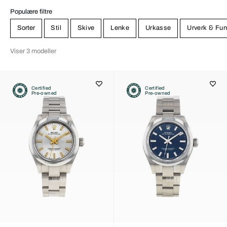
Populære filtre
Sorter
Stil
Skive
Lenke
Urkasse
Urverk & Fun
Viser 3 modeller
Certified
Certified
Pre-owned
Pre-owned