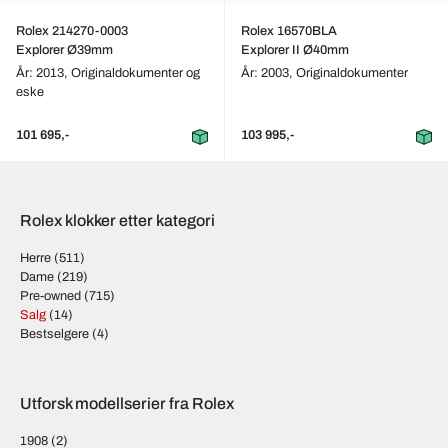
Rolex 214270-0003
Rolex 16570BLA
Explorer Ø39mm
Explorer II Ø40mm
År: 2013,
Originaldokumenter og
År: 2003,
Originaldokumenter
eske
101 695,-
103 995,-
Rolex klokker etter kategori
Herre
(511)
Dame
(219)
Pre-owned
(715)
Salg
(14)
Bestselgere
(4)
Utforsk modellserier fra Rolex
1908
(2)