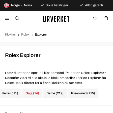
agers åpent kjøp
Norge • Norsk
Sikre betalinger
Alltid garanti
Klokker
Rolex
Explorer
Rolex Explorer
Leter du etter en spesiell klokkemodell fra serien Rolex Explorer?
Nedenfor viser vi alle aktuelle klokkemodeller i serien Explorer fra
Rolex. Bruk filteret for å finne klokken du ser etter.
Herre (511)
Salg (14)
Dame (219)
Pre-owned (715)