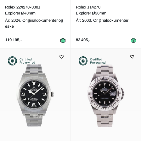
Rolex 224270-0001
Rolex 114270
Explorer Ø40mm
Explorer Ø36mm
År: 2024,
Originaldokumenter og
År: 2003,
Originaldokumenter
eske
119 195,-
83 495,-
Certified
Certified
Pre-owned
Pre-owned