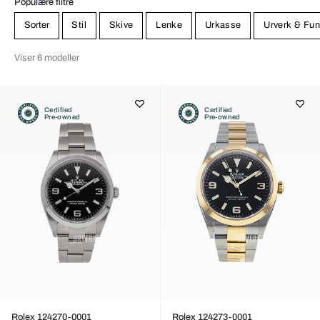
Populære filtre
Sorter
Stil
Skive
Lenke
Urkasse
Urverk & Fun
Viser 6 modeller
Certified
Certified
Pre-owned
Pre-owned
Rolex 124270-0001
Rolex 124273-0001