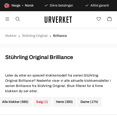
 dagers åpent kjøp
Norge • Norsk
Sikre betalinger
Alltid garanti
Klokker
Stührling Original
Brilliance
Stührling Original Brilliance
Leter du etter en spesiell klokkemodell fra serien Stührling
Original Brilliance? Nedenfor viser vi alle aktuelle klokkemodeller i
serien Brilliance fra Stührling Original. Bruk filteret for å finne
klokken du ser etter.
Alle klokker (565)
Salg (1)
Herre (393)
Dame (174)