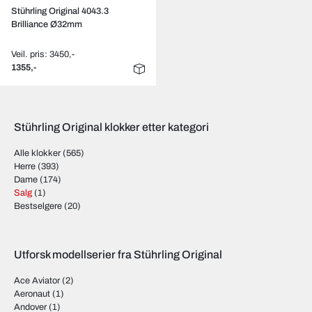
Stührling Original 4043.3
Brilliance Ø32mm
Veil. pris: 3450,-
1355,-
Stührling Original klokker etter kategori
Alle klokker
(565)
Herre
(393)
Dame
(174)
Salg
(1)
Bestselgere
(20)
Utforsk modellserier fra Stührling Original
Ace Aviator
(2)
Aeronaut
(1)
Andover
(1)