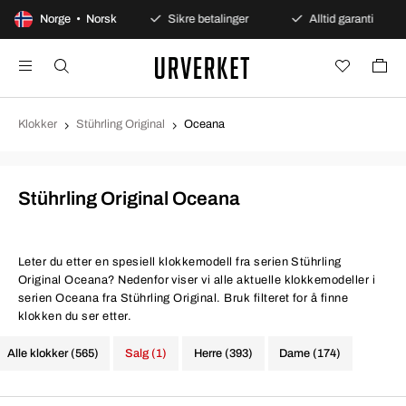
dagers åpent kjøp
Norge • Norsk
Sikre betalinger
Alltid garanti
Klokker
Stührling Original
Oceana
Stührling Original Oceana
Leter du etter en spesiell klokkemodell fra serien Stührling
Original Oceana? Nedenfor viser vi alle aktuelle klokkemodeller i
serien Oceana fra Stührling Original. Bruk filteret for å finne
klokken du ser etter.
Alle klokker (565)
Salg (1)
Herre (393)
Dame (174)