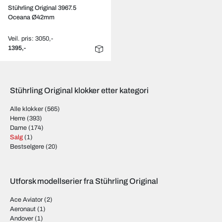
Stührling Original 3967.5
Oceana Ø42mm
Veil. pris: 3050,-
1395,-
Stührling Original klokker etter kategori
Alle klokker
(565)
Herre
(393)
Dame
(174)
Salg
(1)
Bestselgere
(20)
Utforsk modellserier fra Stührling Original
Ace Aviator
(2)
Aeronaut
(1)
Andover
(1)