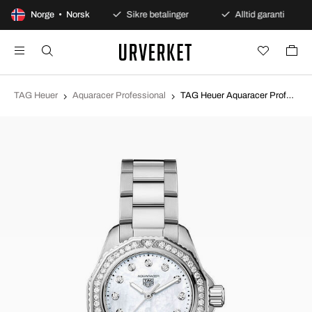
 dagers åpent kjøp
Norge • Norsk
Sikre betalinger
Alltid garanti
TAG Heuer
Aquaracer Professional
TAG Heuer Aquaracer Professional Hvit/Stål Ø30 mm WBP1417.BA0622