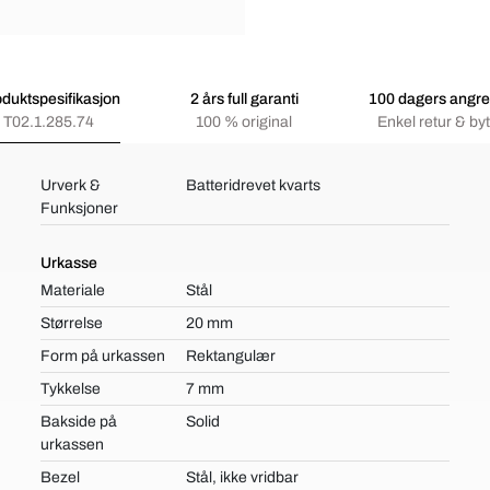
duktspesifikasjon
2 års full garanti
100 dagers angre
T02.1.285.74
100 % original
Enkel retur & byt
Urverk &
Batteridrevet kvarts
Funksjoner
Urkasse
Materiale
Stål
Størrelse
20 mm
Form på urkassen
Rektangulær
Tykkelse
7 mm
Bakside på
Solid
urkassen
Bezel
Stål, ikke vridbar