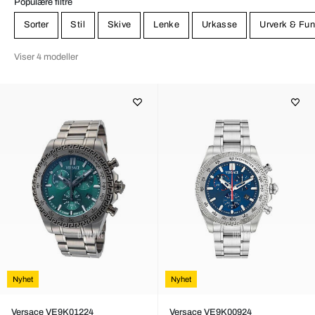
Populære filtre
Sorter
Stil
Skive
Lenke
Urkasse
Urverk & Fun
Viser 4 modeller
Nyhet
Nyhet
Versace VE9K01224
Versace VE9K00924