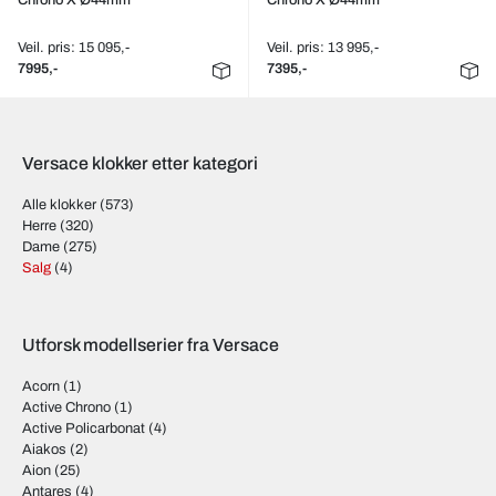
Chrono X Ø44mm
Chrono X Ø44mm
Veil. pris: 15 095,-
Veil. pris: 13 995,-
7995,-
7395,-
Versace klokker etter kategori
Alle klokker
(573)
Herre
(320)
Dame
(275)
Salg
(4)
Utforsk modellserier fra Versace
Acorn
(1)
Active Chrono
(1)
Active Policarbonat
(4)
Aiakos
(2)
Aion
(25)
Antares
(4)