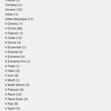
Theros
(1)
Tonneau
(1)
Univers
(12)
Urban
(1)
Urban Mystique
(11)
V Chrono
(7)
V Circle
(60)
V Classic
(1)
V Code
(13)
V Dome
(4)
V Essential
(1)
V Eternal
(2)
V Extreme
(4)
V Extreme Pro
(1)
V Flare
(1)
V Helix
(2)
V Icon
(6)
V Motif
(1)
V Motif 35mm
(2)
V Palazzo
(2)
V Race
(10)
V Race Diver
(2)
V Ray
(8)
V Spirit
(3)