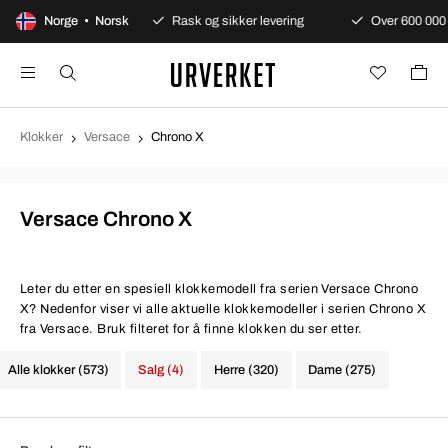
Alltid garanti
Norge • Norsk
Rask og sikker levering
Over 600 000 fo
Klokker
Versace
Chrono X
Versace Chrono X
Leter du etter en spesiell klokkemodell fra serien Versace Chrono
X? Nedenfor viser vi alle aktuelle klokkemodeller i serien Chrono X
fra Versace. Bruk filteret for å finne klokken du ser etter.
Alle klokker (573)
Salg (4)
Herre (320)
Dame (275)