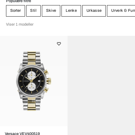
Populære filtre
Sorter
Stil
Skive
Lenke
Urkasse
Urverk & Fun
Viser 1 modeller
Versace VEV400519