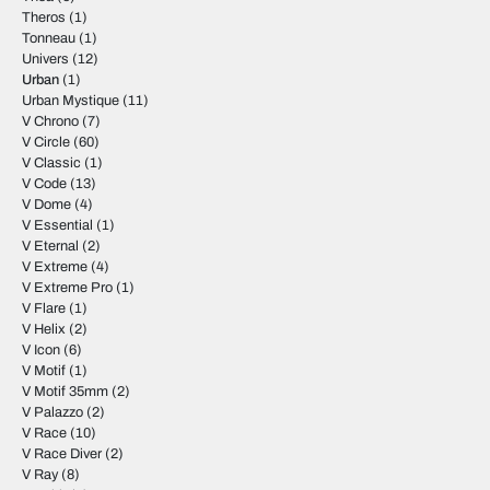
Theros
(1)
Tonneau
(1)
Univers
(12)
Urban
(1)
Urban Mystique
(11)
V Chrono
(7)
V Circle
(60)
V Classic
(1)
V Code
(13)
V Dome
(4)
V Essential
(1)
V Eternal
(2)
V Extreme
(4)
V Extreme Pro
(1)
V Flare
(1)
V Helix
(2)
V Icon
(6)
V Motif
(1)
V Motif 35mm
(2)
V Palazzo
(2)
V Race
(10)
V Race Diver
(2)
V Ray
(8)