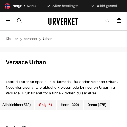
dagers åpent kjøp
Norge • Norsk
Sikre betalinger
Alltid garanti
Klokker
Versace
Urban
Versace Urban
Leter du etter en spesiell klokkemodell fra serien Versace Urban?
Nedenfor viser vi alle aktuelle klokkemodeller i serien Urban fra
Versace. Bruk filteret for å finne klokken du ser etter.
Alle klokker (573)
Salg (4)
Herre (320)
Dame (275)