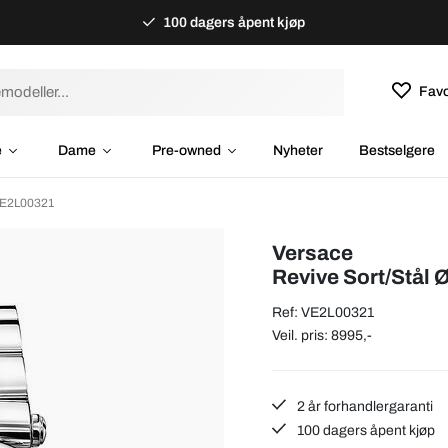
100 dagers åpent kjøp
Favo
e
Dame
Pre-owned
Nyheter
Bestselgere
VE2L00321
Versace
Revive Sort/Stål
Ref: VE2L00321
Veil. pris: 8995,-
2 år forhandlergaranti
100 dagers åpent kjøp