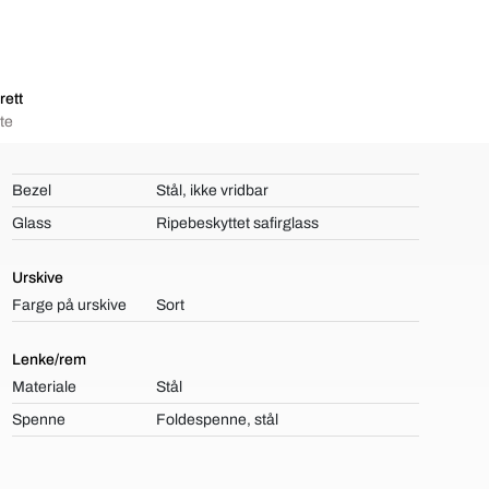
rett
te
Bezel
Stål, ikke vridbar
Glass
Ripebeskyttet safirglass
Urskive
Farge på urskive
Sort
Lenke/rem
Materiale
Stål
Spenne
Foldespenne, stål