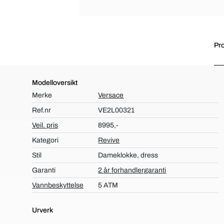
Pro
Modelloversikt
Merke
Versace
Ref.nr
VE2L00321
Veil. pris
8995,-
Kategori
Revive
Stil
Dameklokke, dress
Garanti
2 år forhandlergaranti
Vannbeskyttelse
5 ATM
Urverk