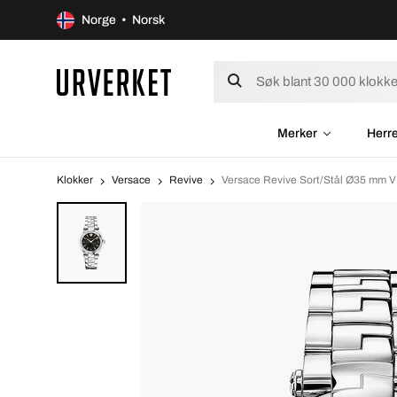
Norge • Norsk
Merker
Herr
Klokker
Versace
Revive
Versace Revive Sort/Stål Ø35 mm 