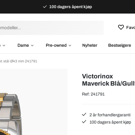
100 dagers åpent kjøp
Favo
e
Dame
Pre-owned
Nyheter
Bestselgere
net stål Ø43 mm 241791
Victorinox
Maverick Blå/Gul
Ref: 241791
2 år forhandlergaranti
100 dagers åpent kjøp