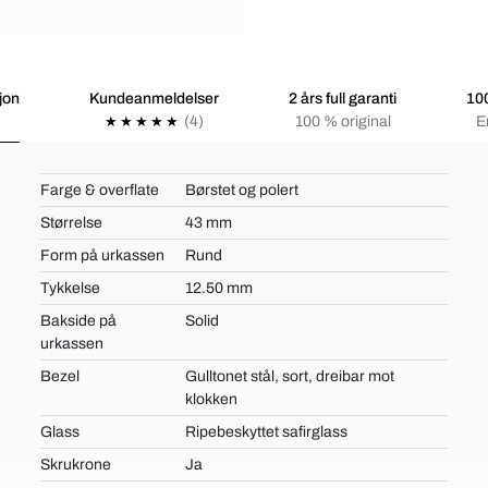
jon
Kundeanmeldelser
2 års full garanti
100
(4)
100 % original
E
Farge & overflate
Børstet og polert
Størrelse
43 mm
Form på urkassen
Rund
Tykkelse
12.50 mm
Bakside på
Solid
urkassen
Bezel
Gulltonet stål, sort, dreibar mot
klokken
Glass
Ripebeskyttet safirglass
Skrukrone
Ja