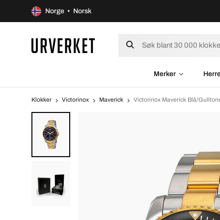
Norge • Norsk
Merker
Herr
Klokker
Victorinox
Maverick
Victorinox Maverick Blå/Gullto