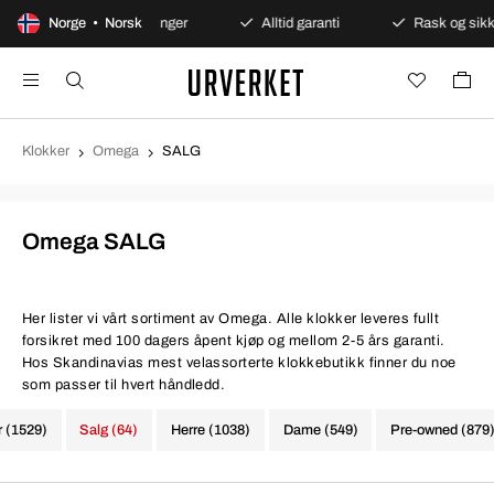
Sikre betalinger
Norge • Norsk
Alltid garanti
Rask og sikker lever
Klokker
Omega
SALG
Omega SALG
Her lister vi vårt sortiment av Omega. Alle klokker leveres fullt
forsikret med 100 dagers åpent kjøp og mellom 2-5 års garanti.
Hos Skandinavias mest velassorterte klokkebutikk finner du noe
som passer til hvert håndledd.
r (1529)
Salg (64)
Herre (1038)
Dame (549)
Pre-owned (879