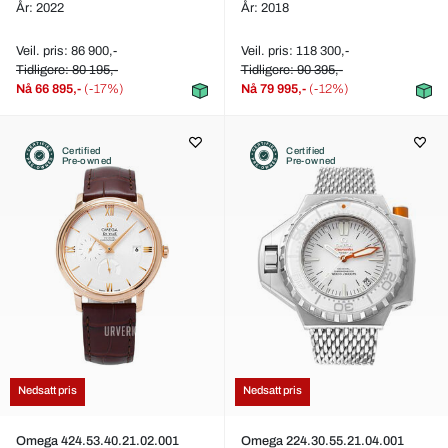
År: 2022
År: 2018
Veil. pris: 86 900,-
Veil. pris: 118 300,-
Tidligere: 80 195,-
Tidligere: 90 395,-
Nå
66 895,-
(-17%)
Nå
79 995,-
(-12%)
Certified
Certified
Pre-owned
Pre-owned
Nedsatt pris
Nedsatt pris
Omega 424.53.40.21.02.001
Omega 224.30.55.21.04.001