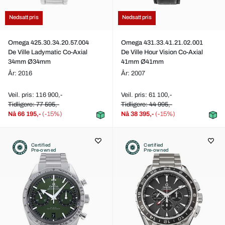
Nedsatt pris
Nedsatt pris
Omega 425.30.34.20.57.004
Omega 431.33.41.21.02.001
De Ville Ladymatic Co-Axial
De Ville Hour Vision Co-Axial
34mm Ø34mm
41mm Ø41mm
År: 2016
År: 2007
Veil. pris: 116 900,-
Veil. pris: 61 100,-
Tidligere: 77 595,-
Tidligere: 44 995,-
Nå
66 195,-
(-15%)
Nå
38 395,-
(-15%)
Certified
Certified
Pre-owned
Pre-owned