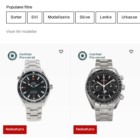
Populære filtre
Sorter
Stil
Modellserie
Skive
Lenke
Urkasse
Viser 64 modeller
Certified
Certified
Pre-owned
Pre-owned
Nedsatt pris
Nedsatt pris