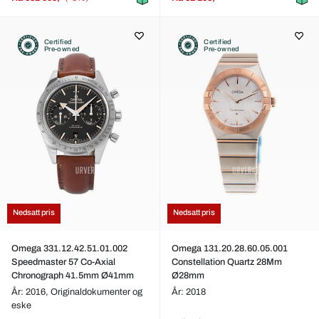
Certified
Certified
Pre-owned
Pre-owned
Nedsatt pris
Nedsatt pris
Omega 331.12.42.51.01.002
Omega 131.20.28.60.05.001
Speedmaster 57 Co-Axial
Constellation Quartz 28Mm
Chronograph 41.5mm Ø41mm
Ø28mm
År: 2016,
Originaldokumenter og
År: 2018
eske