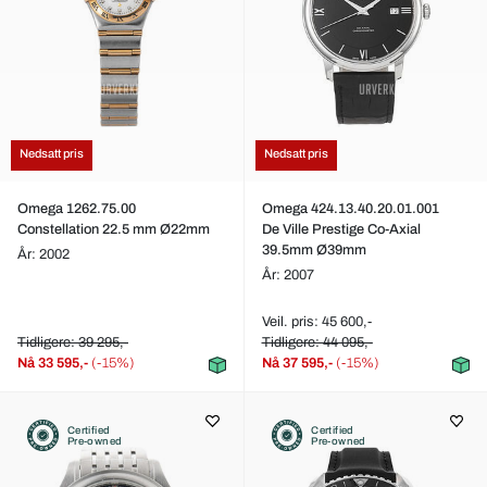
Nedsatt pris
Nedsatt pris
Omega 1262.75.00
Omega 424.13.40.20.01.001
Constellation 22.5 mm Ø22mm
De Ville Prestige Co-Axial
39.5mm Ø39mm
År: 2002
År: 2007
Veil. pris: 45 600,-
Tidligere: 39 295,-
Tidligere: 44 095,-
Nå
33 595,-
(-15%)
Nå
37 595,-
(-15%)
Certified
Certified
Pre-owned
Pre-owned