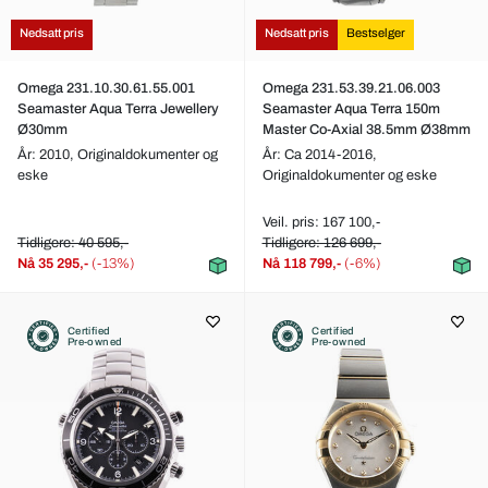
Nedsatt pris
Nedsatt pris
Bestselger
Omega 231.10.30.61.55.001
Omega 231.53.39.21.06.003
Seamaster Aqua Terra Jewellery
Seamaster Aqua Terra 150m
Ø30mm
Master Co-Axial 38.5mm Ø38mm
År: 2010,
Originaldokumenter og
År: Ca 2014-2016,
eske
Originaldokumenter og eske
Veil. pris: 167 100,-
Tidligere: 40 595,-
Tidligere: 126 699,-
Nå
35 295,-
(-13%)
Nå
118 799,-
(-6%)
Certified
Certified
Pre-owned
Pre-owned