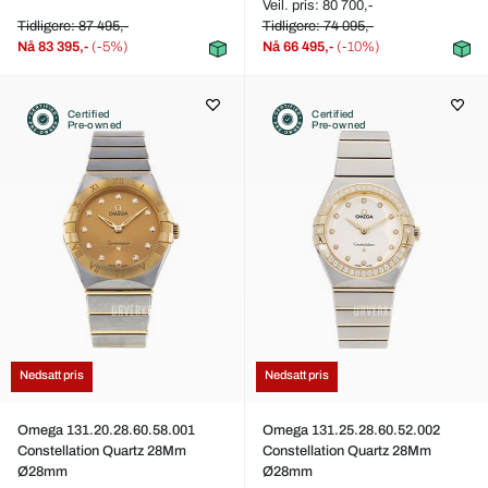
Veil. pris: 80 700,-
Tidligere: 87 495,-
Tidligere: 74 095,-
Nå
83 395,-
(-5%)
Nå
66 495,-
(-10%)
Certified
Certified
Pre-owned
Pre-owned
Nedsatt pris
Nedsatt pris
Omega 131.20.28.60.58.001
Omega 131.25.28.60.52.002
Constellation Quartz 28Mm
Constellation Quartz 28Mm
Ø28mm
Ø28mm