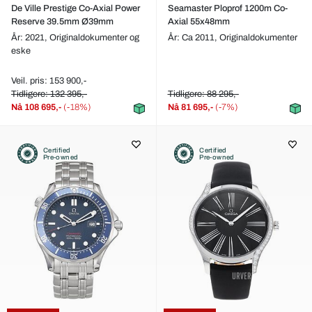
De Ville Prestige Co-Axial Power
Seamaster Ploprof 1200m Co-
Reserve 39.5mm Ø39mm
Axial 55x48mm
År: 2021,
Originaldokumenter og
År: Ca 2011,
Originaldokumenter
eske
Veil. pris: 153 900,-
Tidligere: 132 395,-
Tidligere: 88 295,-
Nå
108 695,-
(-18%)
Nå
81 695,-
(-7%)
Certified
Certified
Pre-owned
Pre-owned