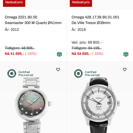
Nedsatt pris
Nedsatt pris
Omega 2221.80.00
Omega 428.17.39.60.01.001
Seamaster 300 M Quartz Ø41mm
De Ville Tresor Ø39mm
År: 2012
År: 2018
Veil. pris: 69 800,-
Tidligere: 48 895,-
Tidligere: 64 195,-
Nå
41 695,-
(-15%)
Nå
54 695,-
(-15%)
Certified
Certified
Pre-owned
Pre-owned