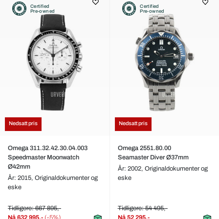
Certified
Certified
Pre-owned
Pre-owned
Nedsatt pris
Nedsatt pris
Omega 311.32.42.30.04.003
Omega 2551.80.00
Speedmaster Moonwatch
Seamaster Diver Ø37mm
Ø42mm
År: 2002,
Originaldokumenter og
År: 2015,
Originaldokumenter og
eske
eske
Tidligere: 667 895,-
Tidligere: 54 495,-
Nå
632 995,-
(-5%)
Nå
52 295,-