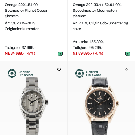
Omega 2201.51.00
Omega 304.30.44.52.01.001
Seamaster Planet Ocean
Speedmaster Moonwatch
Ø42mm
Ø44mm
År: Ca 2005-2013,
År: 2019,
Originaldokumenter og
Originaldokumenter
eske
Veil. pris: 155 300,-
Tidligere: 37 999,-
Tidligere: 95 295,-
Nå
34 699,-
(-9%)
Nå
89 895,-
(-6%)
Certified
Certified
Pre-owned
Pre-owned