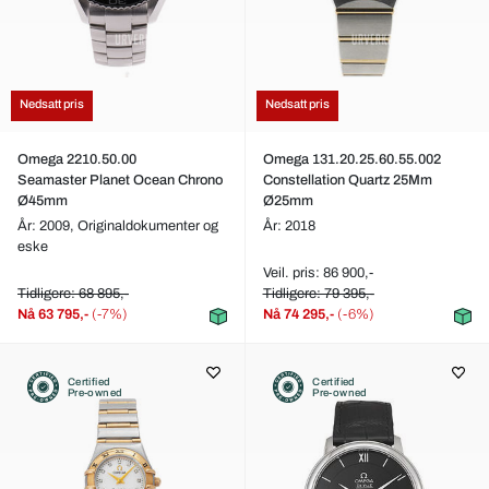
Nedsatt pris
Nedsatt pris
Omega 2210.50.00
Omega 131.20.25.60.55.002
Seamaster Planet Ocean Chrono
Constellation Quartz 25Mm
Ø45mm
Ø25mm
År: 2009,
Originaldokumenter og
År: 2018
eske
Veil. pris: 86 900,-
Tidligere: 68 895,-
Tidligere: 79 395,-
Nå
63 795,-
(-7%)
Nå
74 295,-
(-6%)
Certified
Certified
Pre-owned
Pre-owned