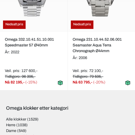
Nedsatt pris
Nedsatt pris
Omega 332.10.41.51.10.001
Omega 231.10.44.52.06.001
Speedmaster 57 Ø40mm
Seamaster Aqua Terra
Chronograph Ø44mm
År: 2022
År: 2006
Veil. pris: 127 600,-
Veil. pris: 72 100,-
Tidligere: 96 395,-
Tidligere: 79 595,-
Nå
82 195,-
(-15%)
Nå
63 795,-
(-20%)
Omega klokker etter kategori
Alle klokker
(1529)
Herre
(1038)
Dame
(549)