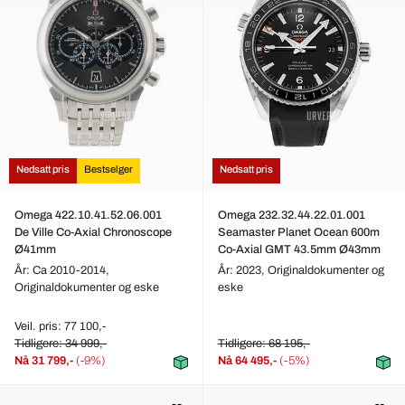
Nedsatt pris
Bestselger
Nedsatt pris
Omega 422.10.41.52.06.001
Omega 232.32.44.22.01.001
De Ville Co-Axial Chronoscope
Seamaster Planet Ocean 600m
Ø41mm
Co-Axial GMT 43.5mm Ø43mm
År: Ca 2010-2014,
År: 2023,
Originaldokumenter og
Originaldokumenter og eske
eske
Veil. pris: 77 100,-
Tidligere: 34 999,-
Tidligere: 68 195,-
Nå
31 799,-
(-9%)
Nå
64 495,-
(-5%)