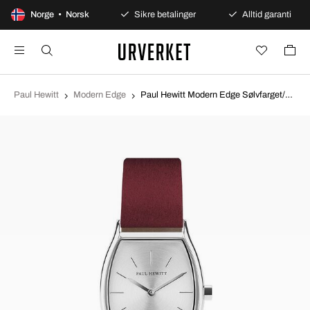
100 dagers åpent kjøp
Norge • Norsk
Sikre betalinger
Alltid garanti
Paul Hewitt
Modern Edge
Paul Hewitt Modern Edge Sølvfarget/Lær Ø28 mm PH004551