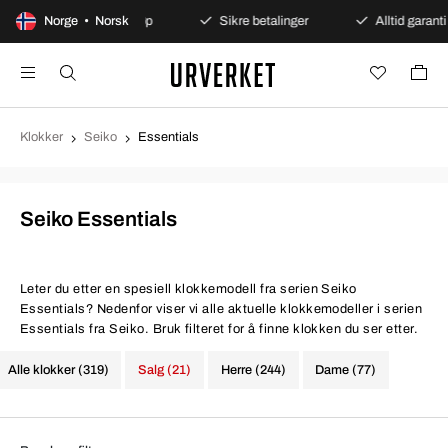
100 dagers åpent kjøp
Norge • Norsk
Sikre betalinger
Alltid garanti
Klokker
Seiko
Essentials
Seiko Essentials
Leter du etter en spesiell klokkemodell fra serien Seiko
Essentials? Nedenfor viser vi alle aktuelle klokkemodeller i serien
Essentials fra Seiko. Bruk filteret for å finne klokken du ser etter.
Alle klokker (319)
Salg (21)
Herre (244)
Dame (77)