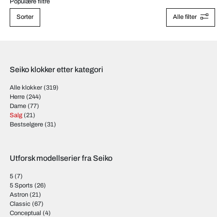
Populære filtre
Sorter
Alle filter
Seiko klokker etter kategori
Alle klokker
(319)
Herre
(244)
Dame
(77)
Salg
(21)
Bestselgere
(31)
Utforsk modellserier fra Seiko
5
(7)
5 Sports
(26)
Astron
(21)
Classic
(67)
Conceptual
(4)