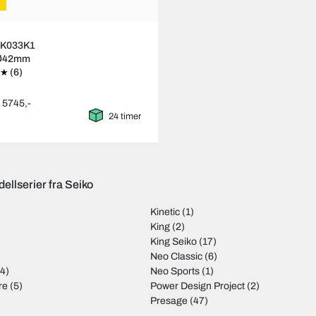
SK033K1
 Ø42mm
(6)
: 5745,-
24 timer
ellserier fra Seiko
Kinetic
(1)
)
King
(2)
King Seiko
(17)
Neo Classic
(6)
4)
Neo Sports
(1)
re
(5)
Power Design Project
(2)
Presage
(47)