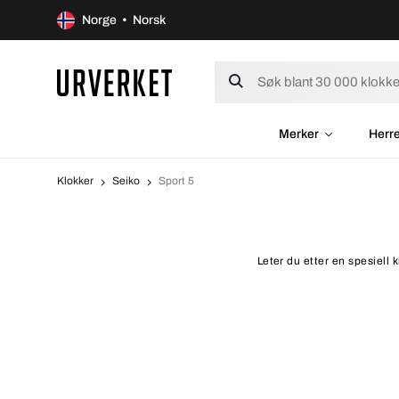
Norge • Norsk
Merker
Herr
Klokker
Seiko
Sport 5
Leter du etter en spesiell 