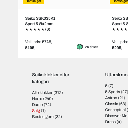
Bestselger
Bestselger
Seiko SSK035K1
Seiko S
Sport 5 Ø42mm
Sport 5
(6)
Veil. pris: 5745,-
Veil. pris
24 timer
5195,-
5295,-
Seiko klokker etter
Utforsk mod
kategori
5
(7)
5 Sports
(27
Alle klokker
(312)
Astron
(21)
Herre
(240)
Classic
(63)
Dame
(74)
Conceptual
(
Salg
(1)
Discover Mo
Bestselgere
(32)
Dress
(4)