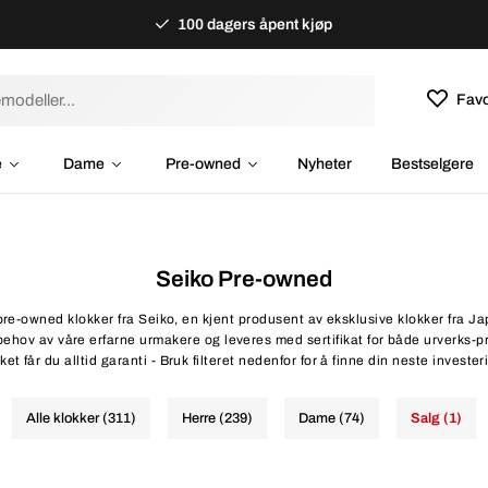
100 dagers åpent kjøp
Favo
e
Dame
Pre-owned
Nyheter
Bestselgere
Seiko Pre-owned
pre-owned klokker fra Seiko, en kjent produsent av eksklusive klokker fra Ja
 behov av våre erfarne urmakere og leveres med sertifikat for både urverks-
et får du alltid garanti - Bruk filteret nedenfor for å finne din neste invester
Alle klokker (311)
Herre (239)
Dame (74)
Salg (1)