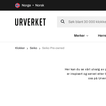
Norge • Norsk
Merker
Herr
Klokker
Seiko
Seiko Pre-owned
Her kan du se vårt utvalg av 
er inspisert og servet etter
oss på Urverk